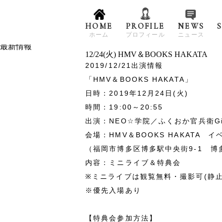
HOME
PROFILE
NEWS
ホーム
プロフィール
ニュース
NEWS
最新情報
12/24(火) HMV＆BOOKS HAKATA
2019/12/21
出演情報
「HMV＆BOOKS HAKATA」
日時：2019年12月24日(火)
時間：19:00～20:55
出演：NEO☆学院／ふくおか官兵衛Gir
会場：HMV＆BOOKS HAKATA 
（福岡市博多区博多駅中央街9-1 博
内容：ミニライブ＆特典会
※ミニライブは観覧無料・撮影可(静止
※優先入場あり
【特典会参加方法】