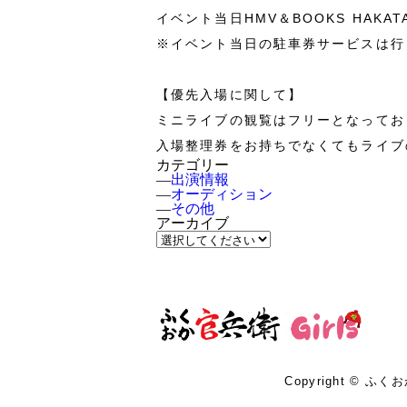
イベント当日HMV＆BOOKS HA
※イベント当日の駐車券サービスは行
【優先入場に関して】
ミニライブの観覧はフリーとなってお
入場整理券をお持ちでなくてもライブ
カテゴリー
―
出演情報
―
オーディション
―
その他
アーカイブ
Copyright © ふくお