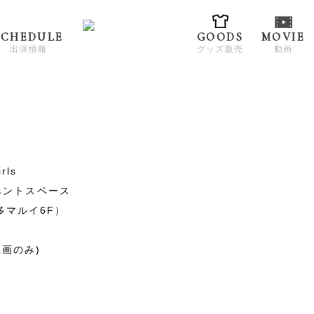
SCHEDULE
GOODS
MOVIE
出演情報
グッズ販売
動画
ls
イベントスペース
多マルイ6F）
画のみ)